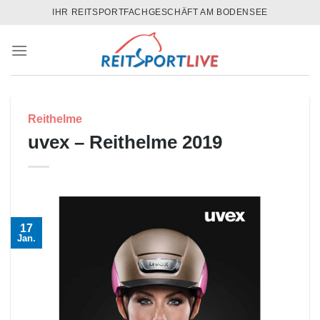
Skip
IHR REITSPORTFACHGESCHÄFT AM BODENSEE
to
content
Reithelme
uvex – Reithelme 2019
17
Jan.