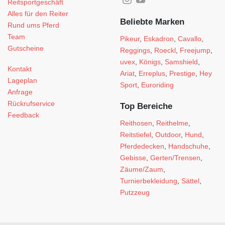
Reitsportgeschäft
Alles für den Reiter
Beliebte Marken
Rund ums Pferd
Team
Pikeur
,
Eskadron
,
Cavallo
,
Gutscheine
Reggings
,
Roeckl
,
Freejump
,
uvex
,
Königs
,
Samshield
,
Kontakt
Ariat
,
Erreplus
,
Prestige
,
Hey
Lageplan
Sport
,
Euroriding
Anfrage
Rückrufservice
Top Bereiche
Feedback
Reithosen
,
Reithelme
,
Reitstiefel
,
Outdoor
,
Hund
,
Pferdedecken
,
Handschuhe
,
Gebisse
,
Gerten/Trensen
,
Zäume/Zaum
,
Turnierbekleidung
,
Sättel
,
Putzzeug