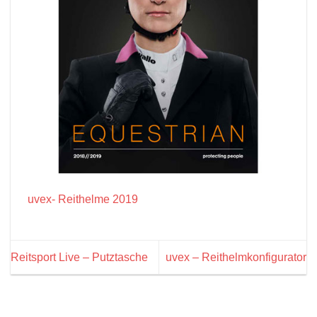
uvex- Reithelme 2019
Reitsport Live – Putztasche
uvex – Reithelm­konfigurator