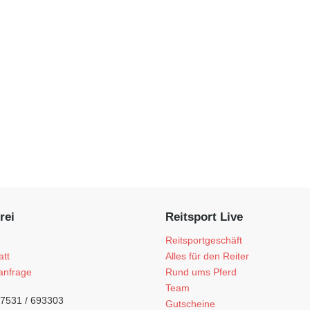
rei
Reitsport Live
e
Reitsportgeschäft
att
Alles für den Reiter
anfrage
Rund ums Pferd
Team
)7531 / 693303
Gutscheine