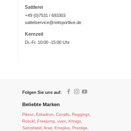
Sattlerei
+49 (0)7531 / 693303
sattelservice@reitsportlive.de
Kernzeit
Di.-Fr. 10:00 -15:00 Uhr
Folgen Sie uns auf:
Beliebte Marken
Pikeur
,
Eskadron
,
Cavallo
,
Reggings
,
Roeckl
,
Freejump
,
uvex
,
Königs
,
Samshield
,
Ariat
,
Erreplus
,
Prestige
,