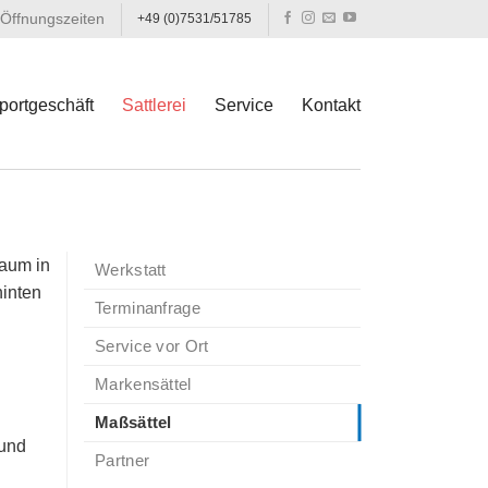
Öffnungszeiten
+49 (0)7531/51785
portgeschäft
Sattlerei
Service
Kontakt
baum in
Werkstatt
hinten
Terminanfrage
Service vor Ort
Markensättel
Maßsättel
 und
Partner