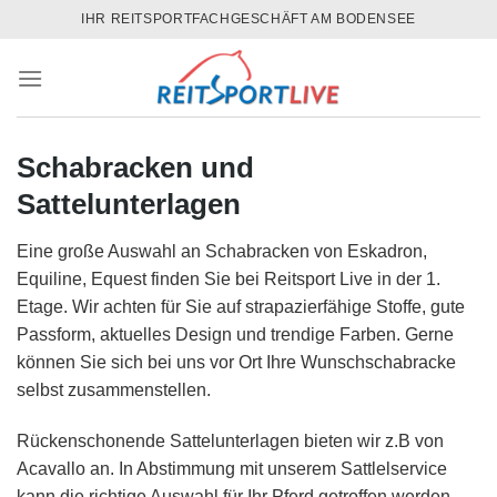
Skip
IHR REITSPORTFACHGESCHÄFT AM BODENSEE
to
content
Schabracken und
Sattelunterlagen
Eine große Auswahl an Schabracken von Eskadron,
Equiline, Equest finden Sie bei Reitsport Live in der 1.
Etage. Wir achten für Sie auf strapazierfähige Stoffe, gute
Passform, aktuelles Design und trendige Farben. Gerne
können Sie sich bei uns vor Ort Ihre Wunschschabracke
selbst zusammenstellen.
Rückenschonende Sattelunterlagen bieten wir z.B von
Acavallo an. In Abstimmung mit unserem Sattlelservice
kann die richtige Auswahl für Ihr Pferd getroffen werden.