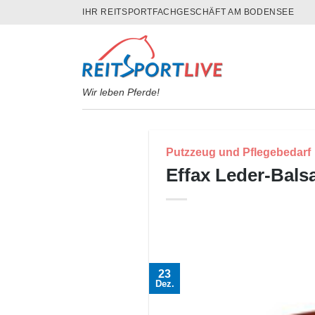
Skip
IHR REITSPORTFACHGESCHÄFT AM BODENSEE
to
content
Wir leben Pferde!
Putzzeug und Pflegebedarf
Effax Leder-Bals
23
Dez.