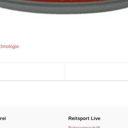
chnologie
rei
Reitsport Live
e
Reitsportgeschäft