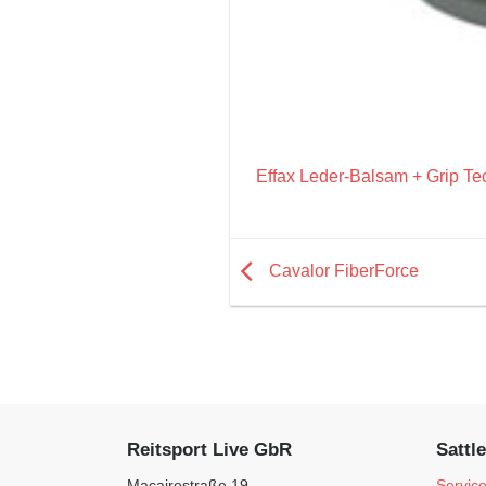
Effax Leder-Balsam + Grip Te
Cavalor FiberForce
Reitsport Live GbR
Sattle
Macairestraße 19
Servic