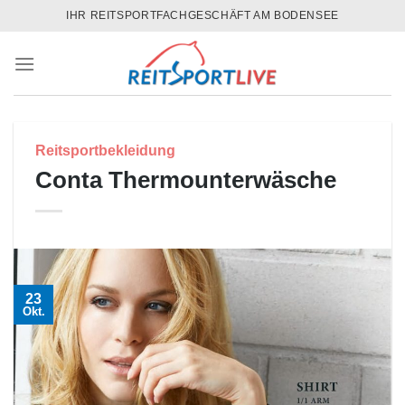
Skip
IHR REITSPORTFACHGESCHÄFT AM BODENSEE
to
content
Reitsportbekleidung
Conta Thermounterwäsche
23
Okt.