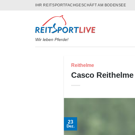
Skip
IHR REITSPORTFACHGESCHÄFT AM BODENSEE
to
content
Wir leben Pferde!
Reithelme
Casco Reithelme
23
Dez.