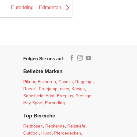
Euroriding – Edmonton
Folgen Sie uns auf:
Beliebte Marken
Pikeur
,
Eskadron
,
Cavallo
,
Reggings
,
Roeckl
,
Freejump
,
uvex
,
Königs
,
Samshield
,
Ariat
,
Erreplus
,
Prestige
,
Hey Sport
,
Euroriding
Top Bereiche
Reithosen
,
Reithelme
,
Reitstiefel
,
Outdoor
,
Hund
,
Pferdedecken
,