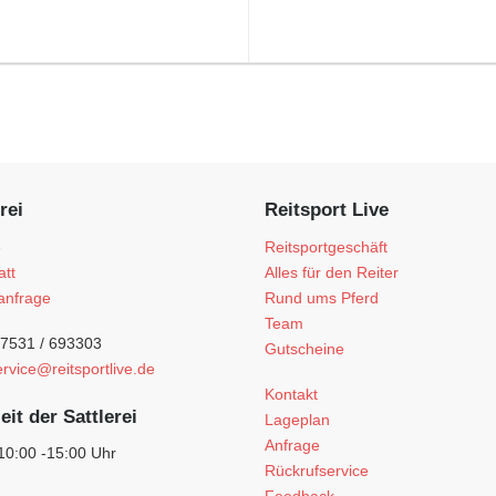
rei
Reitsport Live
e
Reitsportgeschäft
att
Alles für den Reiter
anfrage
Rund ums Pferd
Team
)7531 / 693303
Gutscheine
ervice@reitsportlive.de
Kontakt
eit der Sattlerei
Lageplan
Anfrage
 10:00 -15:00 Uhr
Rückrufservice