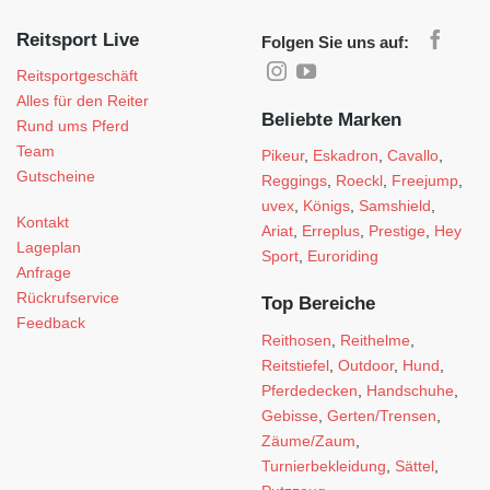
Reitsport Live
Folgen Sie uns auf:
Reitsportgeschäft
Alles für den Reiter
Beliebte Marken
Rund ums Pferd
Team
Pikeur
,
Eskadron
,
Cavallo
,
Gutscheine
Reggings
,
Roeckl
,
Freejump
,
uvex
,
Königs
,
Samshield
,
Kontakt
Ariat
,
Erreplus
,
Prestige
,
Hey
Lageplan
Sport
,
Euroriding
Anfrage
Rückrufservice
Top Bereiche
Feedback
Reithosen
,
Reithelme
,
Reitstiefel
,
Outdoor
,
Hund
,
Pferdedecken
,
Handschuhe
,
Gebisse
,
Gerten/Trensen
,
Zäume/Zaum
,
Turnierbekleidung
,
Sättel
,